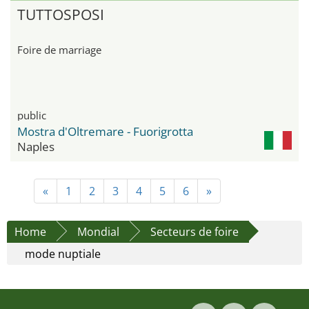
TUTTOSPOSI
Foire de marriage
public
Mostra d'Oltremare - Fuorigrotta
Naples
«
1
2
3
4
5
6
»
Home
Mondial
Secteurs de foire
mode nuptiale