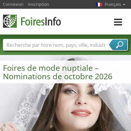
Connexion
Inscription
Français
Toggle
navigat
Foire noms
Pays
Villes
Secteurs de foire
Secteurs du fournisseur de services
Foires de mode nuptiale –
Nominations de octobre 2026