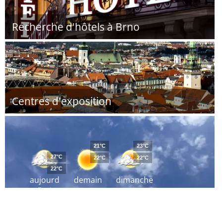
Recherche d'hôtels à Brno
Centres d'exposition
21°C
23°C
27°C
22°C
22°C
22°C
aujourd
demain
dimanche
´hui