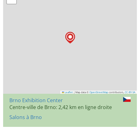
Leaflet
|
Map data ©
OpenStreetMap
contributors,
CC-BY-SA
Brno Exhibition Center
Centre-ville de Brno: 2,42 km en ligne droite
Salons à Brno