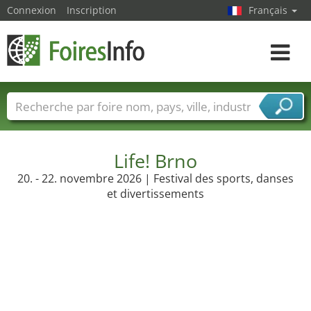
Connexion
Inscription
Français
Toggle
navigat
Foire noms
Pays
Villes
Secteurs de foire
Secteurs du fournisseur de services
Life! Brno
20. - 22. novembre 2026 | Festival des sports, danses
et divertissements