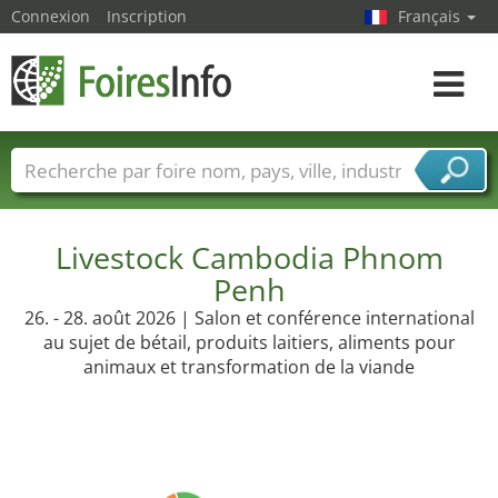
Connexion
Inscription
Français
Toggle
navigat
Foire noms
Pays
Villes
Secteurs de foire
Secteurs du fournisseur de services
Livestock Cambodia Phnom
Penh
26. - 28. août 2026 | Salon et conférence international
au sujet de bétail, produits laitiers, aliments pour
animaux et transformation de la viande