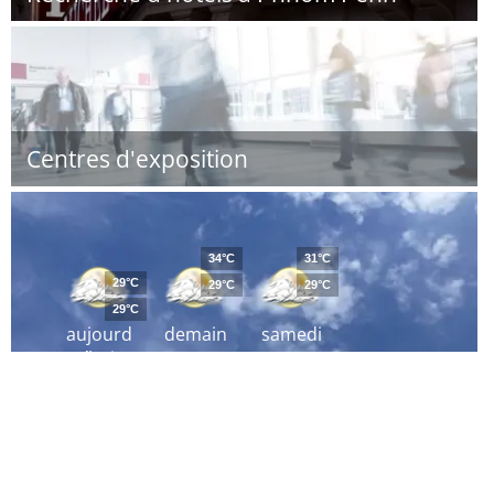
Centres d'exposition
34°C
31°C
29°C
29°C
29°C
29°C
aujourd
demain
samedi
´hui