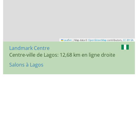
Leaflet
|
Map data ©
OpenStreetMap
contributors,
CC-BY-SA
Landmark Centre
Centre-ville de Lagos: 12,68 km en ligne droite
Salons à Lagos