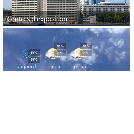
Centres d'exposition
25°C
25°C
25°C
25°C
25°C
25°C
aujourd
demain
mardi
´hui