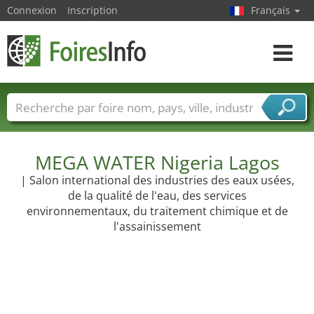
Connexion
Inscription
Français
Toggle
navigat
Foire noms
Pays
Villes
Secteurs de foire
Secteurs du fournisseur de services
MEGA WATER Nigeria Lagos
| Salon international des industries des eaux usées,
de la qualité de l'eau, des services
environnementaux, du traitement chimique et de
l'assainissement