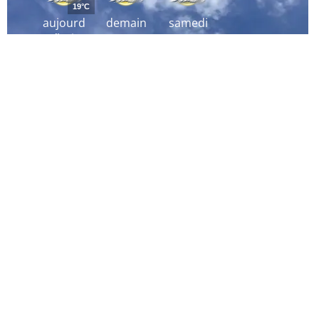
19°C
aujourd
demain
samedi
´hui