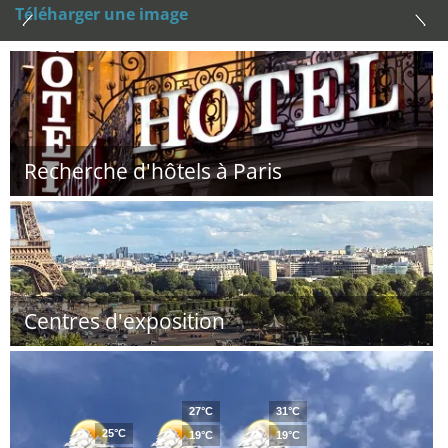
Téléharger une image
Recherche d'hôtels à Paris
Centres d'exposition
27°C
31°C
25°C
19°C
19°C