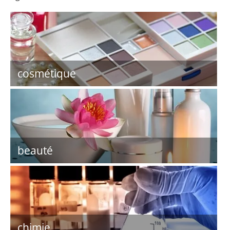
cosmétique
beauté
chimie