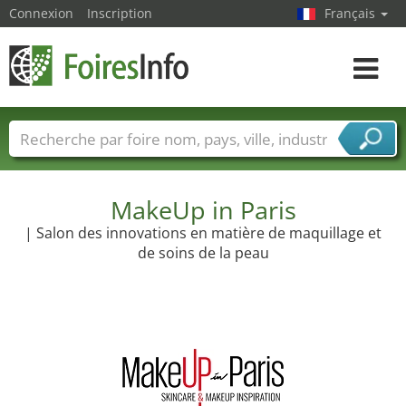
Connexion
Inscription
Français
Toggle
navigat
Foire noms
Pays
Villes
Secteurs de foire
Secteurs du fournisseur de services
MakeUp in Paris
| Salon des innovations en matière de maquillage et
de soins de la peau