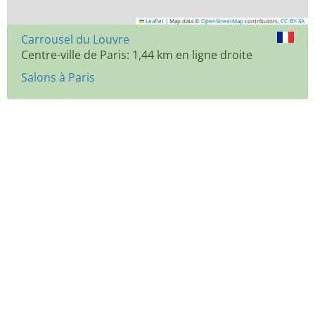
Leaflet
|
Map data ©
OpenStreetMap
contributors,
CC-BY-SA
Carrousel du Louvre
Centre-ville de Paris: 1,44 km en ligne droite
Salons à Paris