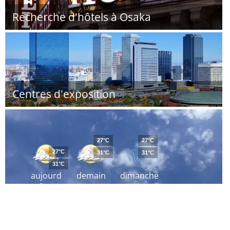
Recherche d'hôtels à Osaka
Centres d'exposition
27°C
27°C
27°C
31°C
31°C
31°C
aujourd
demain
dimanche
´hui