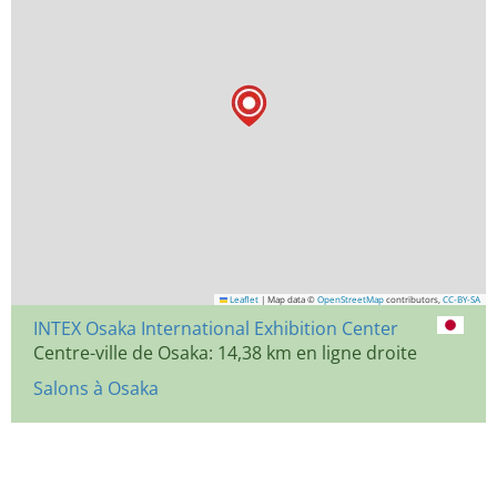
Leaflet
|
Map data ©
OpenStreetMap
contributors,
CC-BY-SA
INTEX Osaka International Exhibition Center
Centre-ville de Osaka: 14,38 km en ligne droite
Salons à Osaka