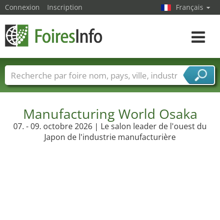
Connexion
Inscription
Français
Toggle
navigat
Foire noms
Pays
Villes
Secteurs de foire
Secteurs du fournisseur de services
Manufacturing World Osaka
07. - 09. octobre 2026 | Le salon leader de l'ouest du
Japon de l'industrie manufacturière