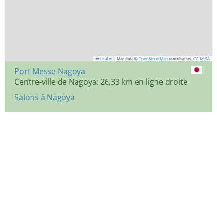
Leaflet
|
Map data ©
OpenStreetMap
contributors,
CC-BY-SA
Port Messe Nagoya
Centre-ville de Nagoya: 26,33 km en ligne droite
Salons à Nagoya