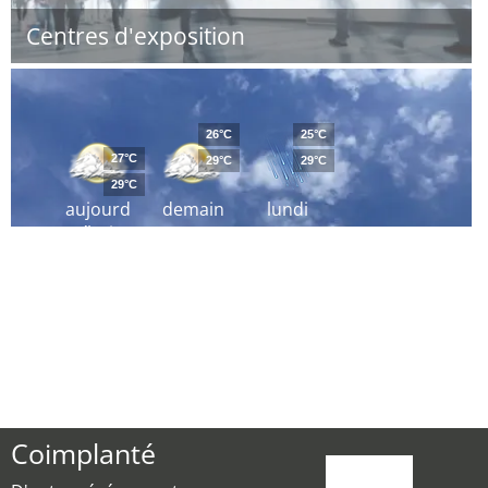
Centres d'exposition
26°C
25°C
27°C
29°C
29°C
29°C
aujourd
demain
lundi
´hui
Coimplanté