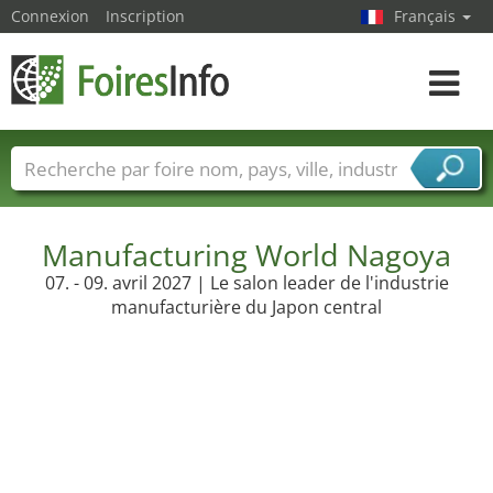
Connexion
Inscription
Français
Toggle
navigat
Foire noms
Pays
Villes
Secteurs de foire
Secteurs du fournisseur de services
Manufacturing World Nagoya
07. - 09. avril 2027 | Le salon leader de l'industrie
manufacturière du Japon central