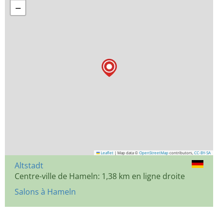
−
Leaflet
|
Map data ©
OpenStreetMap
contributors,
CC-BY-SA
Altstadt
Centre-ville de Hameln: 1,38 km en ligne droite
Salons à Hameln