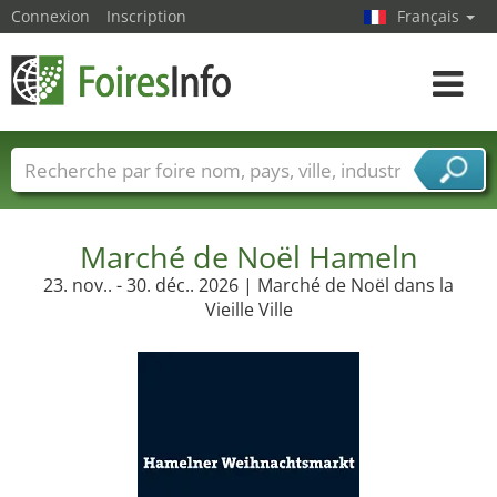
Connexion
Inscription
Français
Toggle
navigat
Foire noms
Pays
Villes
Secteurs de foire
Secteurs du fournisseur de services
Marché de Noël Hameln
23. nov.. - 30. déc.. 2026 | Marché de Noël dans la
Vieille Ville