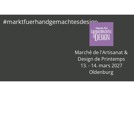
#marktfuerhandgemachtesdesign
Marché de l'Artisanat &
Design de Printemps
13. - 14. mars 2027
Oldenburg