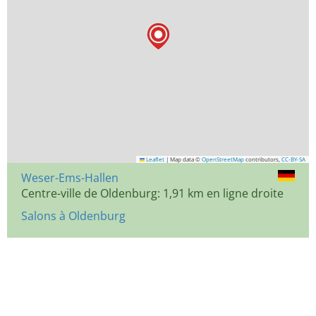
Leaflet
|
Map data ©
OpenStreetMap
contributors,
CC-BY-SA
Weser-Ems-Hallen
Centre-ville de Oldenburg: 1,91 km en ligne droite
Salons à Oldenburg