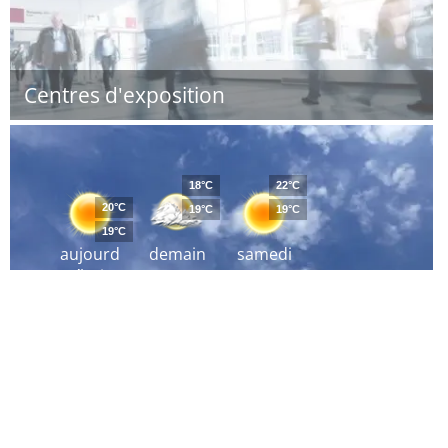
Centres d'exposition
18°C
22°C
20°C
19°C
19°C
19°C
aujourd
demain
samedi
´hui