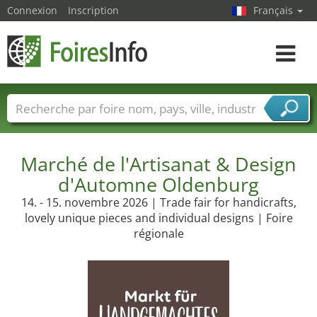
Connexion
Inscription
Français
Toggle
navigat
Foire noms
Pays
Villes
Secteurs de foire
Secteurs du fournisseur de services
Marché de l'Artisanat & Design
d'Automne Oldenburg
14. - 15. novembre 2026 | Trade fair for handicrafts,
lovely unique pieces and individual designs | Foire
régionale