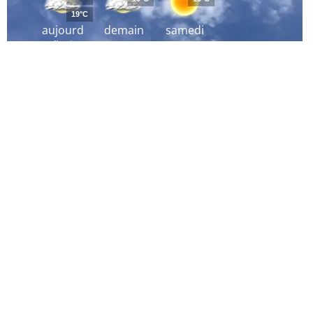
19°C
aujourd
demain
samedi
´hui