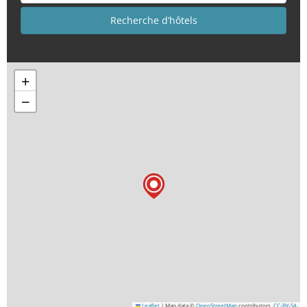
+
−
Leaflet
|
Map data ©
OpenStreetMap
contributors,
CC-BY-SA