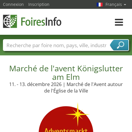
Connexion
Inscription
Français
Toggle
navigat
Foire noms
Pays
Villes
Secteurs de foire
Secteurs du fournisseur de services
Marché de l'avent Königslutter
am Elm
11. - 13. décembre 2026 | Marché de l'Avent autour
de l'Église de la Ville