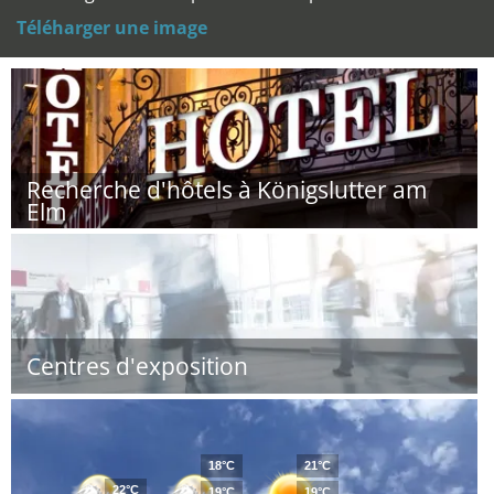
Téléharger une image
Recherche d'hôtels à Königslutter am
Elm
Centres d'exposition
18°C
21°C
22°C
19°C
19°C