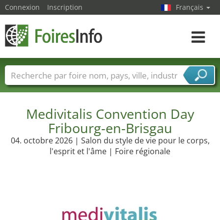
Connexion
Inscription
Français
Toggle
navigat
Foire noms
Pays
Villes
Secteurs de foire
Secteurs du fournisseur de services
Medivitalis Convention Day
Fribourg-en-Brisgau
04. octobre 2026 | Salon du style de vie pour le corps,
l'esprit et l'âme | Foire régionale