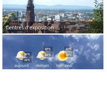
Centres d'exposition
27°C
27°C
30°C
22°C
22°C
22°C
aujourd
demain
mercredi
´hui