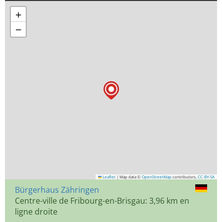
+
−
Leaflet
|
Map data ©
OpenStreetMap
contributors,
CC-BY-SA
Bürgerhaus Zähringen
Centre-ville de Fribourg-en-Brisgau: 3,96 km en
ligne droite