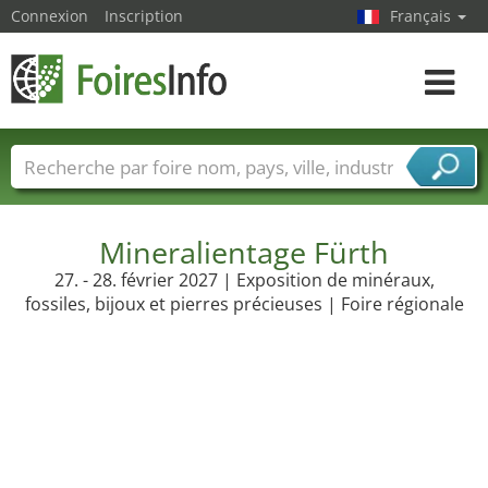
Connexion
Inscription
Français
Toggle
navigat
Foire noms
Pays
Villes
Secteurs de foire
Secteurs du fournisseur de services
Mineralientage Fürth
27. - 28. février 2027 | Exposition de minéraux,
fossiles, bijoux et pierres précieuses | Foire régionale