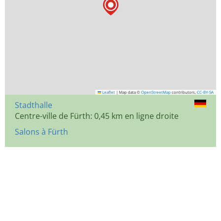
Leaflet
|
Map data ©
OpenStreetMap
contributors,
CC-BY-SA
Stadthalle
Centre-ville de Fürth: 0,45 km en ligne droite
Salons à Fürth