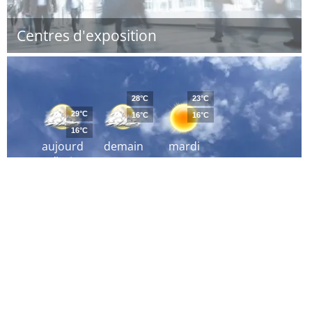
Centres d'exposition
28°C
23°C
29°C
16°C
16°C
16°C
aujourd
demain
mardi
´hui