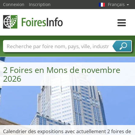
Connexion
Inscription
Français
Toggle
navigat
Foire noms
Pays
Villes
Secteurs de foire
Secteurs du fournisseur de services
2 Foires en Mons de novembre
2026
Calendrier des expositions avec actuellement 2 foires de