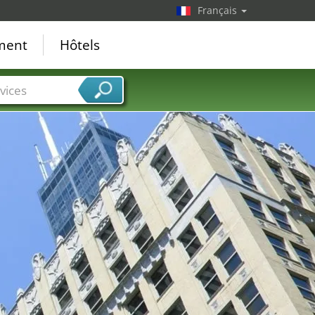
Français
ement
Hôtels
vices