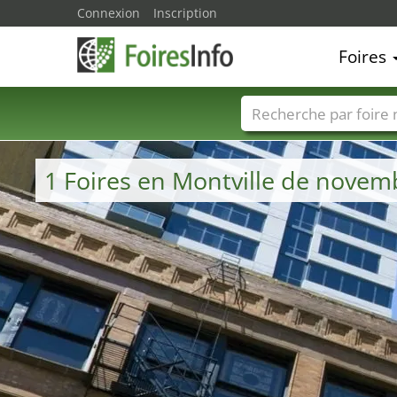
Connexion
Inscription
Foires
Foire noms
Pays
1 Foires en Montville de novem