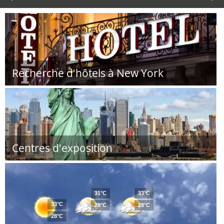
Recherche d'hôtels à New York
Centres d'exposition
31°C
33°C
33°C
28°C
28°C
28°C