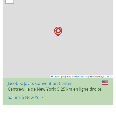
Leaflet
|
Map data ©
OpenStreetMap
contributors,
CC-BY-SA
Jacob K. Javits Convention Center
Centre-ville de New York: 5,25 km en ligne droite
Salons à New York