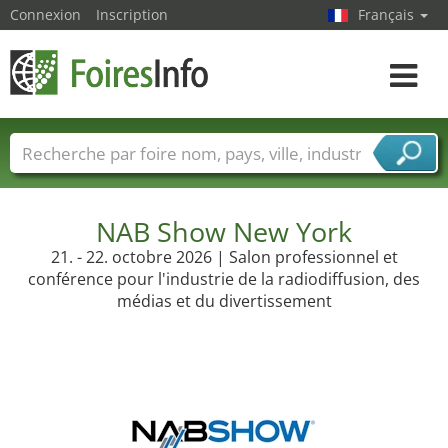
Connexion
Inscription
Français
Toggle
navigat
Foire noms
Pays
Villes
Secteurs de foire
Secteurs du fournisseur de services
NAB Show New York
21. - 22. octobre 2026 | Salon professionnel et
conférence pour l'industrie de la radiodiffusion, des
médias et du divertissement