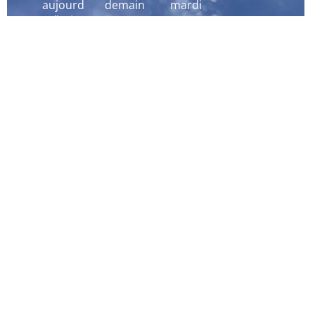
aujourd
demain
mardi
´hui