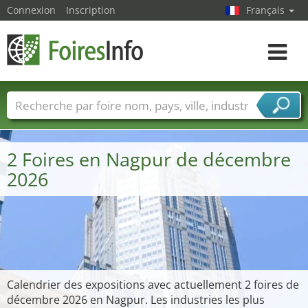
Connexion
Inscription
Français
Toggle
navigat
Foire noms
Pays
Villes
Secteurs de foire
Secteurs du fournisseur de services
2 Foires en Nagpur de décembre
2026
Calendrier des expositions avec actuellement 2 foires de
décembre 2026 en Nagpur. Les industries les plus