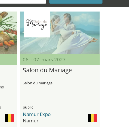
06. - 07. mars 2027
Salon du Mariage
s
Salon du mariage
ons
s
public
Namur Expo
Namur