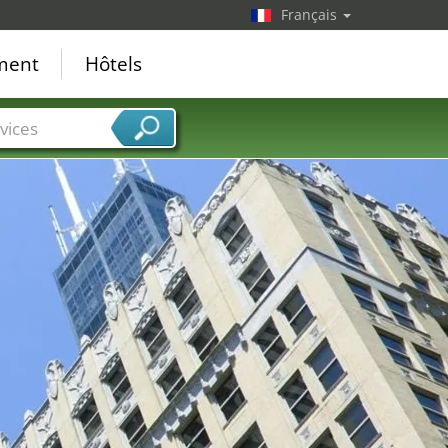
Français
ement
Hôtels
vices