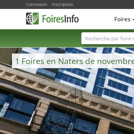
Connexion
Inscription
Foires
Foire noms
Pays
1 Foires en Naters de novembr