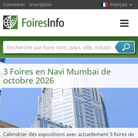
Connexion
Inscription
Français
Toggle
navigat
Foire noms
Pays
Villes
Secteurs de foire
Secteurs du fournisseur de services
3 Foires en Navi Mumbai de
octobre 2026
Calendrier des expositions avec actuellement 3 foires de