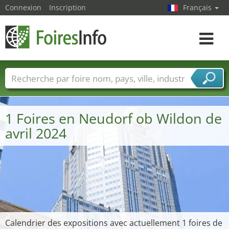
Connexion
Inscription
Français
Toggle
navigat
Foire noms
Pays
Villes
Secteurs de foire
Secteurs du fournisseur de services
1 Foires en Neudorf ob Wildon de
avril 2024
Calendrier des expositions avec actuellement 1 foires de