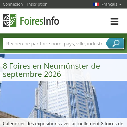
Connexion
Inscription
Français
Toggle
navigat
Foire noms
Pays
Villes
Secteurs de foire
Secteurs du fournisseur de services
8 Foires en Neumünster de
septembre 2026
Calendrier des expositions avec actuellement 8 foires de