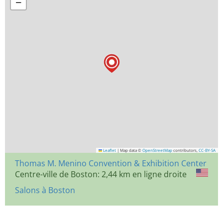
−
Leaflet
|
Map data ©
OpenStreetMap
contributors,
CC-BY-SA
Thomas M. Menino Convention & Exhibition Center
Centre-ville de Boston: 2,44 km en ligne droite
Salons à Boston