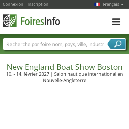
Connexion
Inscription
Français
Toggle
navigat
Foire noms
Pays
Villes
Secteurs de foire
Secteurs du fournisseur de services
New England Boat Show Boston
10. - 14. février 2027 | Salon nautique international en
Nouvelle-Angleterre