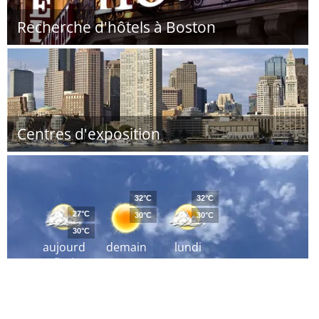
Recherche d'hôtels à Boston
Centres d'exposition
32°C
32°C
27°C
30°C
30°C
30°C
aujourd
demain
lundi
´hui