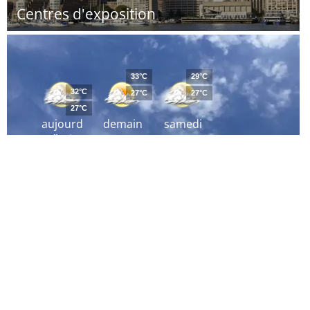
Centres d'exposition
33°C
29°C
32°C
27°C
27°C
27°C
aujourd
demain
samedi
´hui