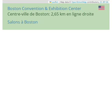
Leaflet
|
Map data ©
OpenStreetMap
contributors,
CC-BY-SA
Boston Convention & Exhibition Center
Centre-ville de Boston: 2,65 km en ligne droite
Salons à Boston