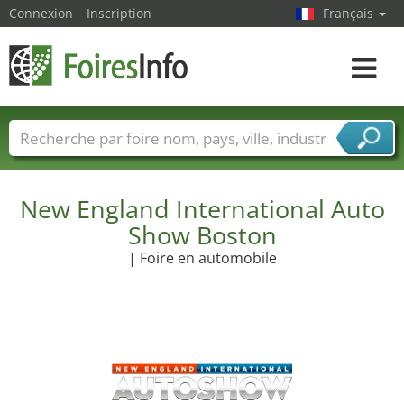
Connexion
Inscription
Français
Toggle
navigat
Foire noms
Pays
Villes
Secteurs de foire
Secteurs du fournisseur de services
New England International Auto
Show Boston
| Foire en automobile