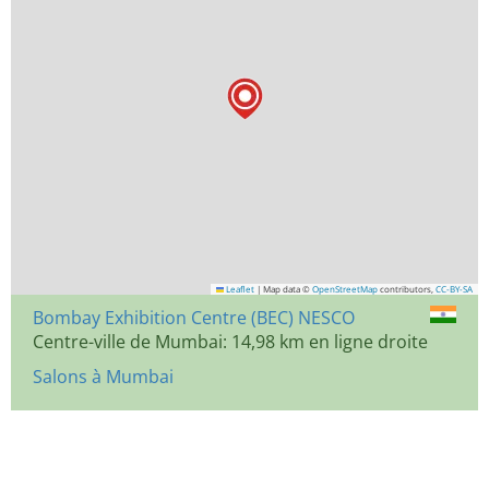
Leaflet
|
Map data ©
OpenStreetMap
contributors,
CC-BY-SA
Bombay Exhibition Centre (BEC) NESCO
Centre-ville de Mumbai: 14,98 km en ligne droite
Salons à Mumbai