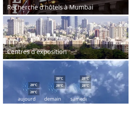
Recherche d'hôtels à Mumbai
Centres d'exposition
28°C
28°C
28°C
28°C
28°C
28°C
aujourd
demain
samedi
´hui