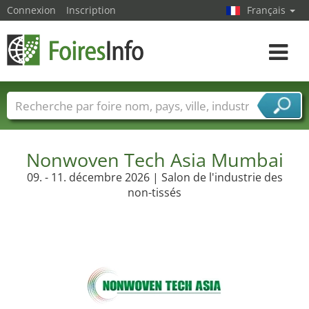
Connexion
Inscription
Français
Toggle
navigat
Foire noms
Pays
Villes
Secteurs de foire
Secteurs du fournisseur de services
Nonwoven Tech Asia Mumbai
09. - 11. décembre 2026 | Salon de l'industrie des
non-tissés