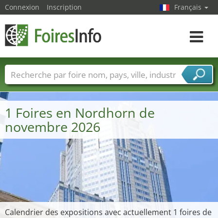
Connexion
Inscription
Français
Toggle
navigat
Foire noms
Pays
Villes
Secteurs de foire
Secteurs du fournisseur de services
1 Foires en Nordhorn de
novembre 2026
Calendrier des expositions avec actuellement 1 foires de