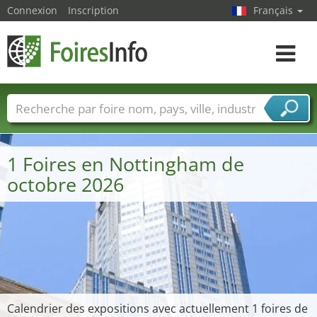
Connexion
Inscription
Français
Toggle
navigat
Foire noms
Pays
Villes
Secteurs de foire
Secteurs du fournisseur de services
1 Foires en Nottingham de
octobre 2026
Calendrier des expositions avec actuellement 1 foires de