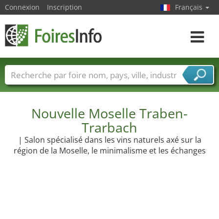
Connexion
Inscription
Français
Toggle
navigat
Foire noms
Pays
Villes
Secteurs de foire
Secteurs du fournisseur de services
Nouvelle Moselle Traben-
Trarbach
| Salon spécialisé dans les vins naturels axé sur la
région de la Moselle, le minimalisme et les échanges