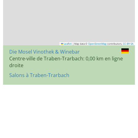
Leaflet
|
Map data ©
OpenStreetMap
contributors,
CC-BY-SA
Die Mosel Vinothek & Winebar
Centre-ville de Traben-Trarbach: 0,00 km en ligne
droite
Salons à Traben-Trarbach