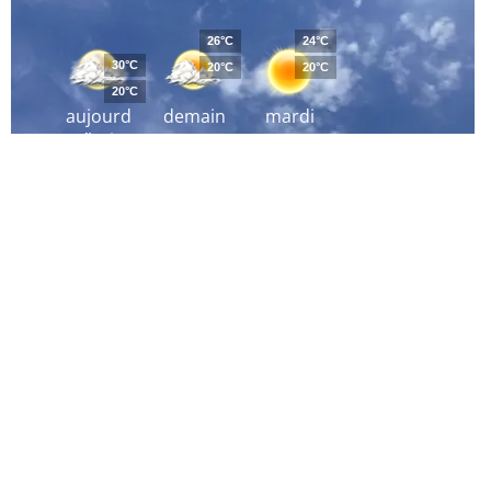
26°C
24°C
30°C
20°C
20°C
20°C
aujourd
demain
mardi
´hui