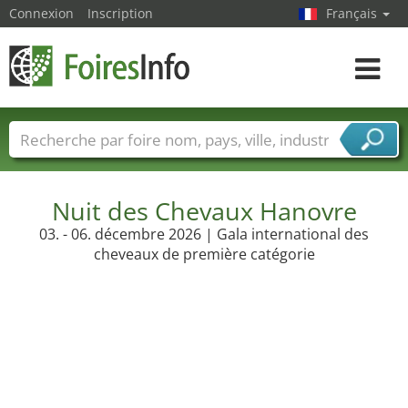
Connexion
Inscription
Français
Toggle
navigat
Foire noms
Pays
Villes
Secteurs de foire
Secteurs du fournisseur de services
Nuit des Chevaux Hanovre
03. - 06. décembre 2026 | Gala international des
cheveaux de première catégorie