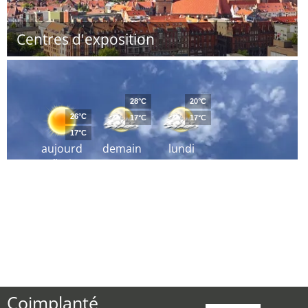
Centres d'exposition
28°C
20°C
26°C
17°C
17°C
17°C
aujourd
demain
lundi
´hui
Coimplanté