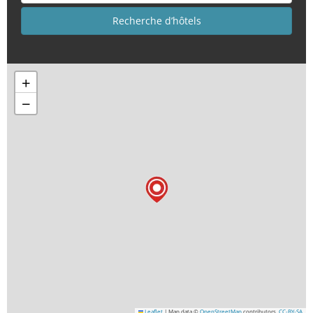
+
−
Leaflet
|
Map data ©
OpenStreetMap
contributors,
CC-BY-SA