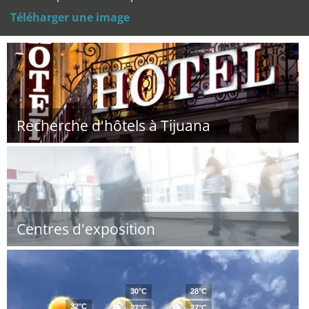
Téléharger une image
Recherche d'hôtels à Tijuana
Centres d'exposition
30°C
28°C
32°C
27°C
27°C