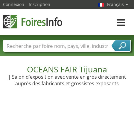
Connexion
Inscription
Français
Toggle
navigat
Foire noms
Pays
Villes
Secteurs de foire
Secteurs du fournisseur de services
OCEANS FAIR Tijuana
| Salon d'exposition avec vente en gros directement
auprès des fabricants et grossistes exposants