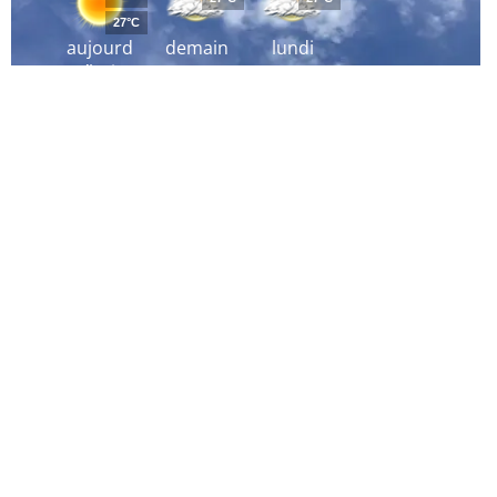
27°C
aujourd
demain
lundi
´hui