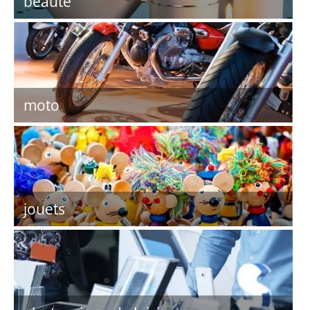
beauté
moto
jouets