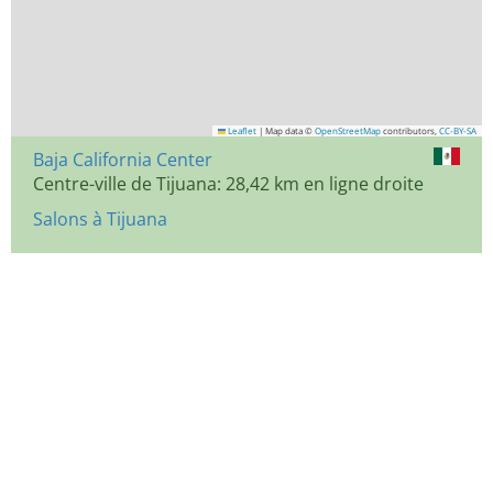
Leaflet
|
Map data ©
OpenStreetMap
contributors,
CC-BY-SA
Baja California Center
Centre-ville de Tijuana: 28,42 km en ligne droite
Salons à Tijuana