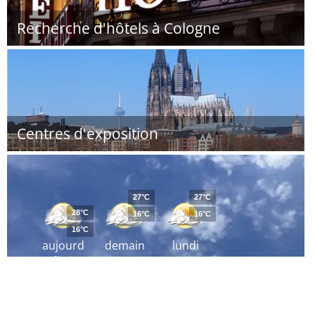
Recherche d'hôtels à Cologne
Centres d'exposition
27°C
27°C
28°C
16°C
16°C
16°C
aujourd
demain
lundi
´hui