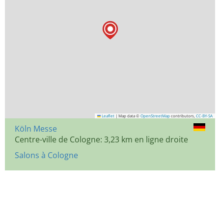
Leaflet
|
Map data ©
OpenStreetMap
contributors,
CC-BY-SA
Köln Messe
Centre-ville de Cologne: 3,23 km en ligne droite
Salons à Cologne