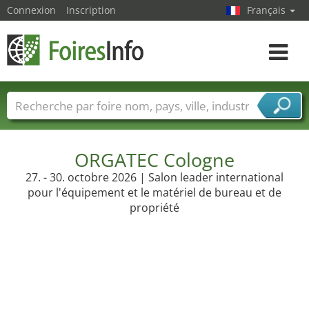
Connexion
Inscription
Français
Toggle
navigat
Foire noms
Pays
Villes
Secteurs de foire
Secteurs du fournisseur de services
ORGATEC Cologne
27. - 30. octobre 2026 | Salon leader international
pour l'équipement et le matériel de bureau et de
propriété