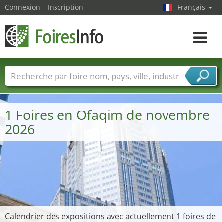
Connexion
Inscription
Français
Toggle
navigat
Foire noms
Pays
Villes
Secteurs de foire
Secteurs du fournisseur de services
1 Foires en Ofaqim de novembre
2026
Calendrier des expositions avec actuellement 1 foires de