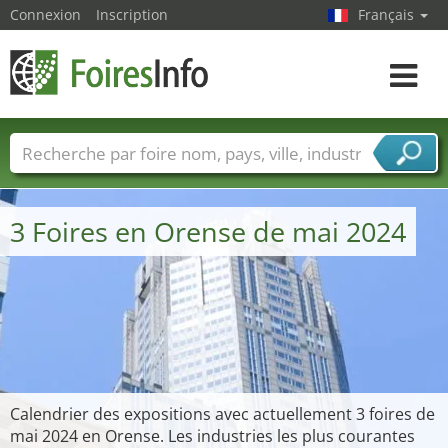
Connexion
Inscription
Français
Toggle
navigat
Foire noms
Pays
Villes
Secteurs de foire
Secteurs du fournisseur de services
3 Foires en Orense de mai 2024
Calendrier des expositions avec actuellement 3 foires de
mai 2024 en Orense. Les industries les plus courantes