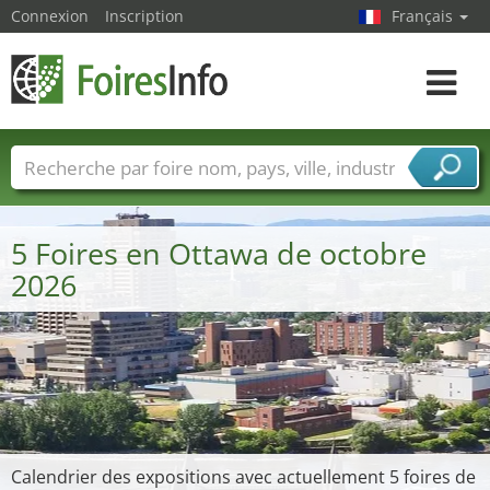
Connexion
Inscription
Français
Toggle
navigat
Foire noms
Pays
Villes
Secteurs de foire
Secteurs du fournisseur de services
5 Foires en Ottawa de octobre
2026
Calendrier des expositions avec actuellement 5 foires de