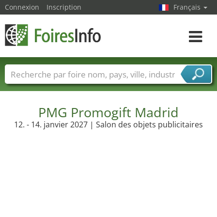
Connexion
Inscription
Français
Toggle
navigat
Foire noms
Pays
Villes
Secteurs de foire
Secteurs du fournisseur de services
PMG Promogift Madrid
12. - 14. janvier 2027 | Salon des objets publicitaires