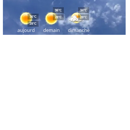
36°C
34°C
36°C
28°C
28°C
28°C
aujourd
demain
dimanche
´hui