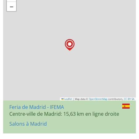
−
Leaflet
|
Map data ©
OpenStreetMap
contributors,
CC-BY-SA
Feria de Madrid - IFEMA
Centre-ville de Madrid: 15,63 km en ligne droite
Salons à Madrid