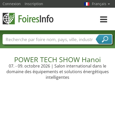
Connexion
Inscription
Français
Toggle
navigat
Foire noms
Pays
Villes
Secteurs de foire
Secteurs du fournisseur de services
POWER TECH SHOW Hanoi
07. - 09. octobre 2026 | Salon international dans le
domaine des équipements et solutions énergétiques
intelligentes