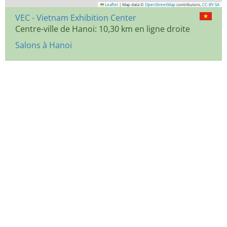
Leaflet
|
Map data ©
OpenStreetMap
contributors,
CC-BY-SA
VEC - Vietnam Exhibition Center
Centre-ville de Hanoi: 10,30 km en ligne droite
Salons à Hanoi