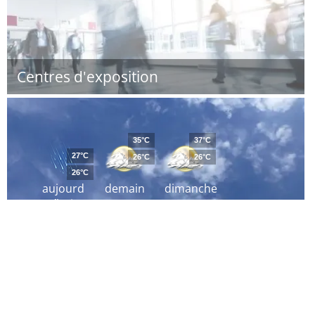
Centres d'exposition
35°C
37°C
27°C
26°C
26°C
26°C
aujourd
demain
dimanche
´hui