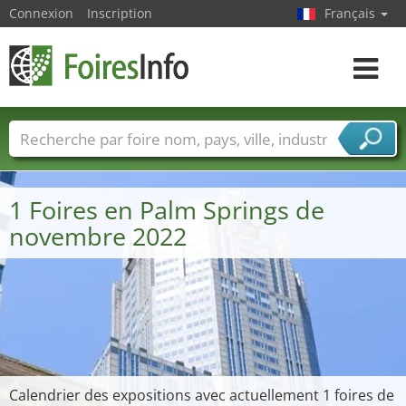
Connexion
Inscription
Français
Toggle
navigat
Foire noms
Pays
Villes
Secteurs de foire
Secteurs du fournisseur de services
1 Foires en Palm Springs de
novembre 2022
Calendrier des expositions avec actuellement 1 foires de