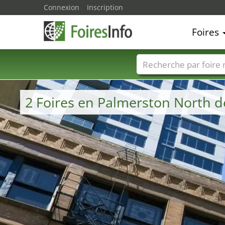
Connexion
Inscription
Foires
Foire noms
Pays
2 Foires en Palmerston North d