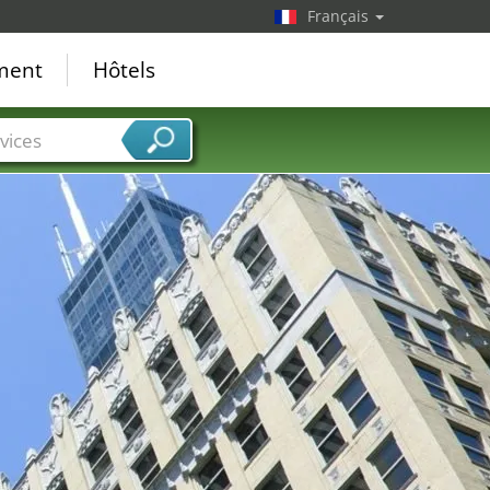
Français
ement
Hôtels
vices