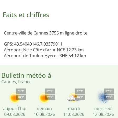
Faits et chiffres
Centre-ville de Cannes 3756 m ligne droite
GPS: 43.54040146,7.03379011
Aéroport Nice Côte d'azur NCE 12.23 km
Aéroport de Toulon-Hyères XHE 54.12 km
Bulletin météo à
Cannes, France
31°C
28°C
27°C
26°C
26°C
26°C
26°C
26°C
aujourd´hui
demain
mardi
mercredi
09.08.2026
10.08.2026
11.08.2026
12.08.2026