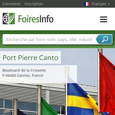
Connexion
Inscription
Français
Toggle
navigat
Foire noms
Pays
Villes
Secteurs de foire
Secteurs du fournisseur de services
Port Pierre Canto
Boulevard de la Croisette
F-06400 Cannes, France