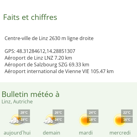
Faits et chiffres
Centre-ville de Linz 2630 m ligne droite
GPS: 48.31284612,14.28851307
Aéroport de Linz LNZ 7.20 km
Aéroport de Salzbourg SZG 69.33 km
Aéroport international de Vienne VIE 105.47 km
Bulletin météo à
Linz, Autriche
28°C
26°C
24°C
22°C
19°C
24°C
18°C
16°C
aujourd´hui
demain
mardi
mercredi