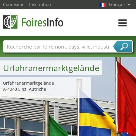
Connexion
Inscription
Français
Toggle
navigat
Foire noms
Pays
Villes
Secteurs de foire
Secteurs du fournisseur de services
Urfahranermarktgelände
Urfahranermarktgelände
A-4040 Linz, Autriche