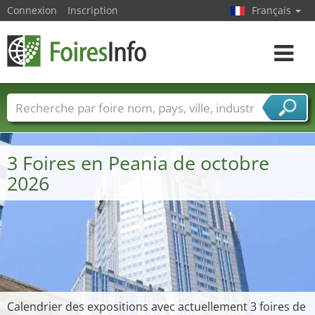
Connexion
Inscription
Français
Toggle
navigat
Foire noms
Pays
Villes
Secteurs de foire
Secteurs du fournisseur de services
3 Foires en Peania de octobre
2026
Calendrier des expositions avec actuellement 3 foires de