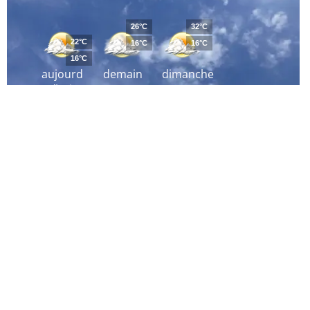
26°C
32°C
22°C
16°C
16°C
16°C
aujourd
demain
dimanche
´hui