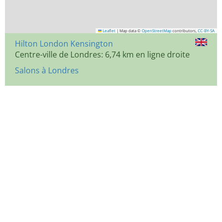
Leaflet
|
Map data ©
OpenStreetMap
contributors,
CC-BY-SA
Hilton London Kensington
Centre-ville de Londres: 6,74 km en ligne droite
Salons à Londres