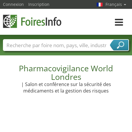
Connexion
Inscription
Français
Toggle
navigat
Foire noms
Pays
Villes
Secteurs de foire
Secteurs du fournisseur de services
Pharmacovigilance World
Londres
| Salon et conférence sur la sécurité des
médicaments et la gestion des risques