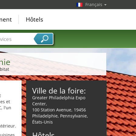
Français
ement
Hôtels
vices
hie
bitat
Ville de la foire:
t
Greater Philadelphia Expo
es et
Center,
, l'un
100 Station Avenue, 19456
n
Philadelphie, Pennsylvanie,
États-Unis
térieur.
Hôtels
cuisines