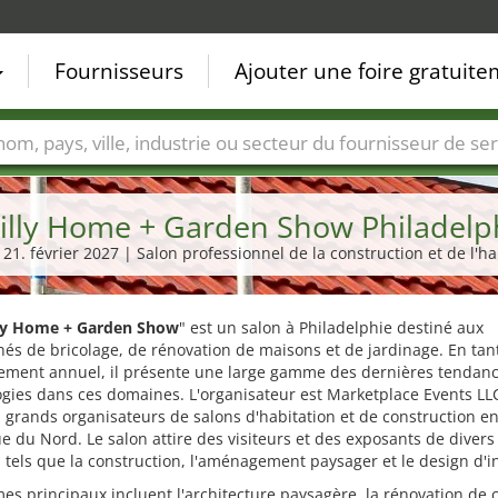
Fournisseurs
Ajouter une foire gratuit
Villes
Secteurs de foire
Secteurs du fournisseur de ser
illy Home + Garden Show Philadelp
- 21. février 2027 | Salon professionnel de la construction et de l'ha
ly Home + Garden Show
" est un salon à Philadelphie destiné aux
és de bricolage, de rénovation de maisons et de jardinage. En tan
ement annuel, il présente une large gamme des dernières tendanc
gies dans ces domaines. L'organisateur est Marketplace Events LLC
 grands organisateurs de salons d'habitation et de construction e
 du Nord. Le salon attire des visiteurs et des exposants de divers
 tels que la construction, l'aménagement paysager et le design d'in
es principaux incluent l'architecture paysagère, la rénovation de 