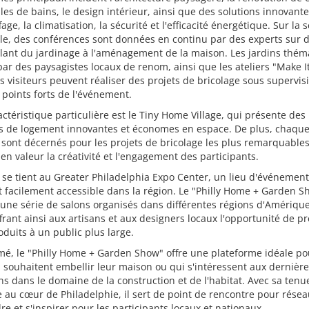
lles de bains, le design intérieur, ainsi que des solutions innovant
fage, la climatisation, la sécurité et l'efficacité énergétique. Sur la 
le, des conférences sont données en continu par des experts sur 
llant du jardinage à l'aménagement de la maison. Les jardins thém
ar des paysagistes locaux de renom, ainsi que les ateliers "Make I
les visiteurs peuvent réaliser des projets de bricolage sous supervis
 points forts de l'événement.
ctéristique particulière est le Tiny Home Village, qui présente des
ns de logement innovantes et économes en espace. De plus, chaqu
 sont décernés pour les projets de bricolage les plus remarquables
en valeur la créativité et l'engagement des participants.
 se tient au Greater Philadelphia Expo Center, un lieu d'événemen
 facilement accessible dans la région. Le "Philly Home + Garden Sh
'une série de salons organisés dans différentes régions d'Amériqu
frant ainsi aux artisans et aux designers locaux l'opportunité de p
oduits à un public plus large.
é, le "Philly Home + Garden Show" offre une plateforme idéale po
 souhaitent embellir leur maison ou qui s'intéressent aux dernièr
ns dans le domaine de la construction et de l'habitat. Avec sa tenu
 au cœur de Philadelphie, il sert de point de rencontre pour résea
e et s'inspirer pour les participants locaux et nationaux.