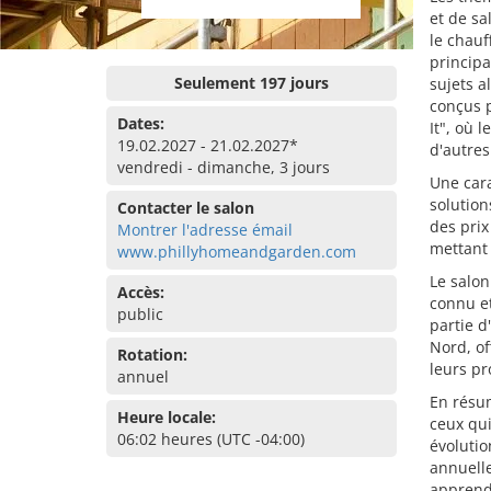
et de sa
le chauf
principa
Seulement 197 jours
sujets a
conçus p
Dates:
It", où 
19.02.2027 - 21.02.2027*
d'autres
vendredi - dimanche, 3 jours
Une cara
solutio
Contacter le salon
des prix
Montrer l'adresse émail
mettant 
www.phillyhomeandgarden.com
Le salon
Accès:
connu et
public
partie d
Nord, of
Rotation:
leurs pr
annuel
En résum
Heure locale:
ceux qui
06:02 heures (UTC -04:00)
évolutio
annuelle
apprendr