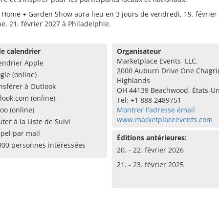
y Home + Garden Show aura lieu en 3 jours de vendredi, 19. février
, 21. février 2027 à Philadelphie.
e calendrier
Organisateur
Marketplace Events LLC.
endrier Apple
2000 Auburn Drive One Chagri
gle (online)
Highlands
nsférer à Outlook
OH 44139 Beachwood, États-Un
look.com (online)
Tel: +1 888 2489751
oo (online)
Montrer l'adresse émail
www.marketplaceevents.com
uter à la Liste de Suivi
pel par mail
Éditions antérieures:
000 personnes intéressées
20. - 22. février 2026
21. - 23. février 2025