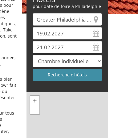
es pour
pour date de foire à Philadelphie
scène
des
atiques,
t, Take
ion, sont
e année,
,
ts bien
ow" fait
e du
résenter
+
−
ur tous
es
e
uter,