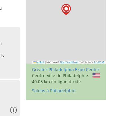
 à
n
is
Leaflet
|
Map data ©
OpenStreetMap
contributors,
CC-BY-SA
Greater Philadelphia Expo Center
Centre-ville de Philadelphie:
40,05 km en ligne droite
Salons à Philadelphie
x