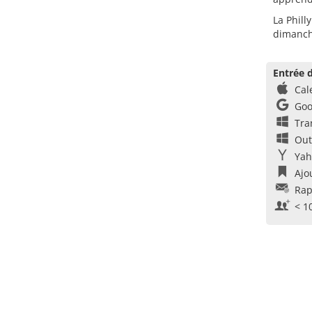
La Phill
dimanche
Entrée d
Cal
Goo
Tra
Out
Yah
Ajo
Rap
< 1