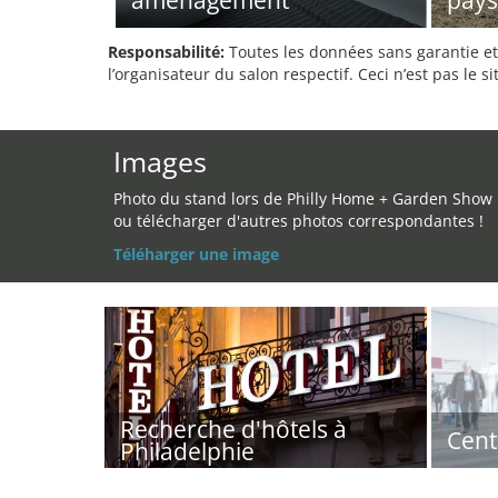
aménagement
pays
Responsabilité:
Toutes les données sans garantie et 
l’organisateur du salon respectif. Ceci n’est pas le sit
Images
Photo du stand lors de Philly Home + Garden Show
ou télécharger d'autres photos correspondantes !
Téléharger une image
Recherche d'hôtels à
Cent
Philadelphie