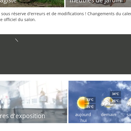
agiste
meubles de jardin
sous réserve d'erreurs et de modifications ! Changements du calend
e officiel du salon.
34°C
33°C
25°C
25°C
aujourd
demain
s
res d'exposition
´hui