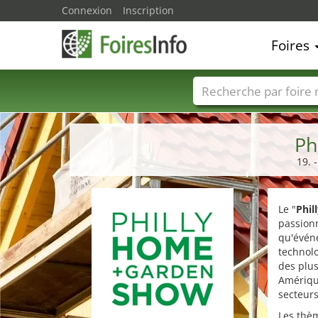
Connexion
Inscription
Foires
Foire noms
Pays
Ph
19. 
Le "
Phil
passionn
qu'évén
technolo
des plus
Amérique
secteurs
Les thèm