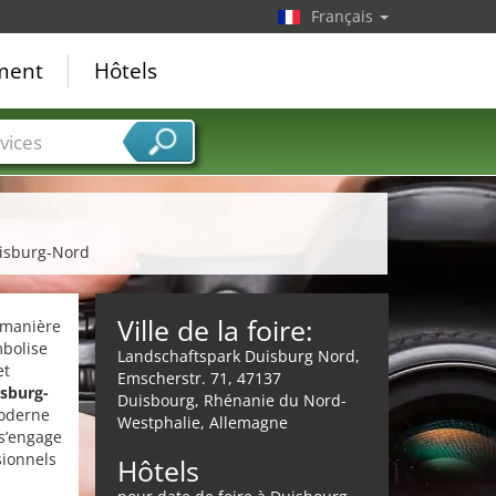
Français
ement
Hôtels
vices
uisburg-Nord
Ville de la foire:
e manière
mbolise
Landschaftspark Duisburg Nord,
et
Emscherstr. 71, 47137
sburg-
Duisbourg, Rhénanie du Nord-
moderne
Westphalie, Allemagne
 s’engage
sionnels
Hôtels