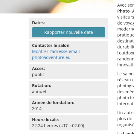
Avec son
Photo+
visiteur
Dates:
de voyag
modernes
Rapporter nouvelle date
pratiqu
destinat
Contacter le salon
durabili
Montrer l'adresse émail
l’outdoo
photoadventure.eu
randonné
innovati
Accès:
Le salon
public
réseau e
Rotation:
photogra
annuel
des médi
photo i
Année de fondation:
internat
2014
Un autre
plus du 
Heure locale:
organisé
22:24 heures (UTC +02:00)
Le
Land