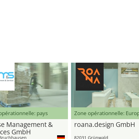
pérationnelle: pays
Zone opérationnelle: Eur
e Management &
roana.design GmbH
ices GmbH
Bruchhausen
82031 Grünwald