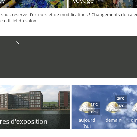
by
voyage
sous réserve d'erreurs et de modifications ! Changements du calend
e officiel du salon.
26°C
23°C
15°C
15°C
aujourd
demain
di
res d'exposition
´hui