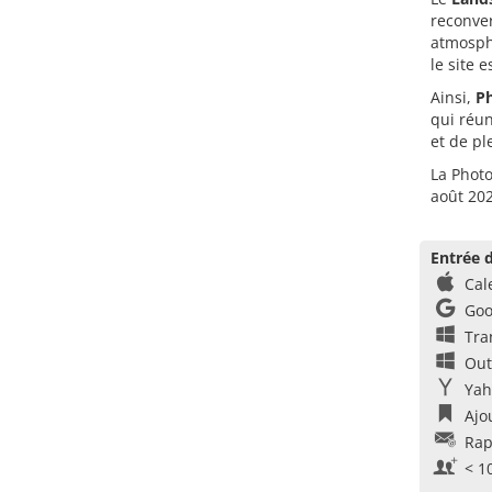
reconver
atmosphè
le site 
Ainsi,
P
qui réu
et de ple
La Photo
août 202
Entrée d
Cal
Goo
Tra
Out
Yah
Ajo
Rap
< 1