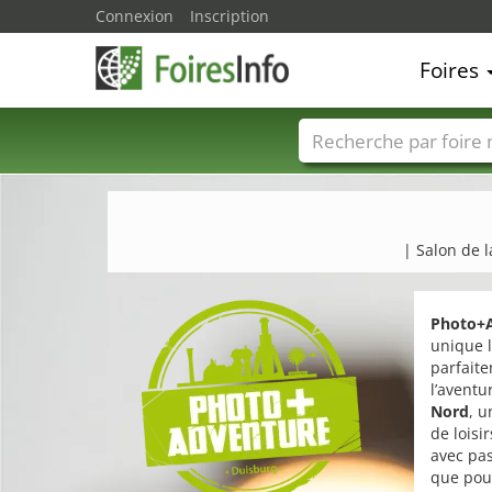
Connexion
Inscription
Foires
Foire noms
Pays
| Salon de 
Photo+
unique l
parfaite
l’aventu
Nord
, u
de loisi
avec pas
que pou