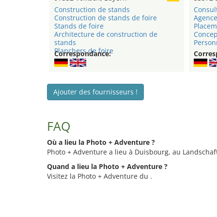
Construction de stands
Consul
Construction de stands de foire
Agence
Stands de foire
Placem
Architecture de construction de
Concep
stands
Person
Planchers de foire
Correspondance:
Corres
Ajouter des fournisseurs !
FAQ
Où a lieu la Photo + Adventure ?
Photo + Adventure a lieu à Duisbourg, au Landscha
Quand a lieu la Photo + Adventure ?
Visitez la Photo + Adventure du .