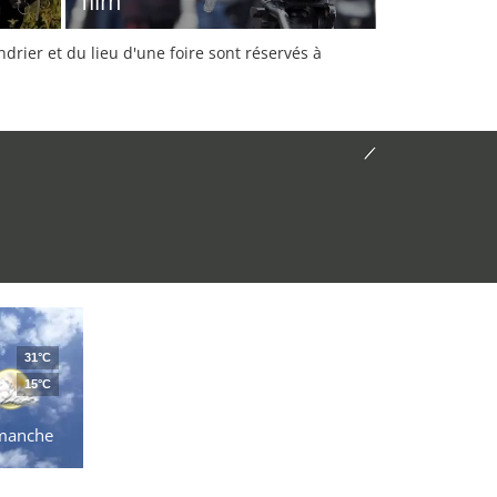
film
rier et du lieu d'une foire sont réservés à
31°C
15°C
manche