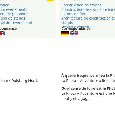
tation
Construction de stands
s d'événements
Construction de stands de foir
ent de personnel
Stands de foire
tion de stands
Architecture de construction d
nel de l'événement
stands
Design d’exposition
pondance:
Correspondance:
À quelle fréquence a lieu la P
ftspark Duisburg Nord.
La Photo + Adventure a lieu an
Quel genre de foire est la Pho
La Photo + Adventure est une fo
hobby et voyage.