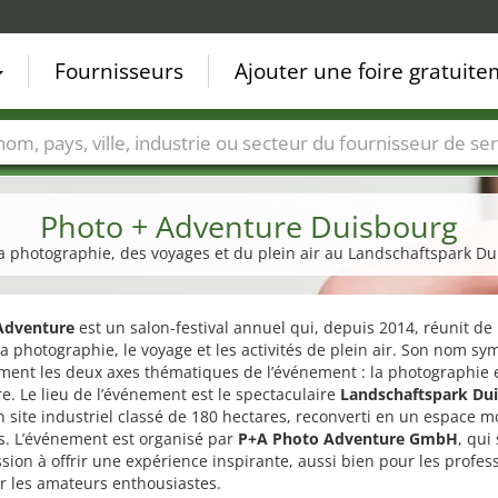
Fournisseurs
Ajouter une foire gratuit
Villes
Secteurs de foire
Secteurs du fournisseur de ser
Photo + Adventure Duisbourg
la photographie, des voyages et du plein air au Landschaftspark D
Adventure
est un salon-festival annuel qui, depuis 2014, réunit d
a photographie, le voyage et les activités de plein air. Son nom sy
ment les deux axes thématiques de l’événement : la photographie 
re. Le lieu de l’événement est le spectaculaire
Landschaftspark Dui
n site industriel classé de 180 hectares, reconverti en un espace 
rs. L’événement est organisé par
P+A Photo Adventure GmbH
, qui
sion à offrir une expérience inspirante, aussi bien pour les profes
r les amateurs enthousiastes.