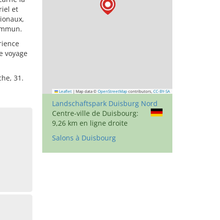
iel et
gionaux,
commun.
rience
e voyage
che, 31.
Leaflet
|
Map data ©
OpenStreetMap
contributors,
CC-BY-SA
Landschaftspark Duisburg Nord
Centre-ville de Duisbourg:
9,26 km en ligne droite
Salons à Duisbourg