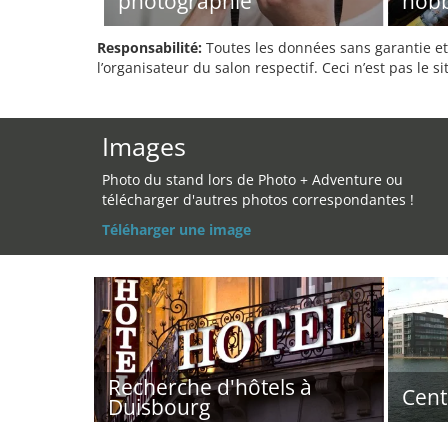
photographie
hob
Responsabilité:
Toutes les données sans garantie et 
l’organisateur du salon respectif. Ceci n’est pas le sit
Images
Photo du stand lors de Photo + Adventure ou
télécharger d'autres photos correspondantes !
Téléharger une image
Recherche d'hôtels à
Cent
Duisbourg