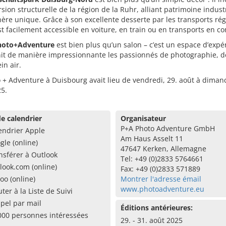
sion structurelle de la région de la Ruhr, alliant patrimoine industr
re unique. Grâce à son excellente desserte par les transports ré
est facilement accessible en voiture, en train ou en transports en 
hoto+Adventure
est bien plus qu’un salon – c’est un espace d’expé
nit de manière impressionnante les passionnés de photographie, d
in air.
 + Adventure à Duisbourg avait lieu de vendredi, 29. août à diman
5.
e calendrier
Organisateur
P+A Photo Adventure GmbH
endrier Apple
Am Haus Asselt 11
gle (online)
47647 Kerken, Allemagne
nsférer à Outlook
Tel: +49 (0)2833 5764661
look.com (online)
Fax: +49 (0)2833 571889
oo (online)
Montrer l'adresse émail
www.photoadventure.eu
uter à la Liste de Suivi
pel par mail
Éditions antérieures:
000 personnes intéressées
29. - 31. août 2025