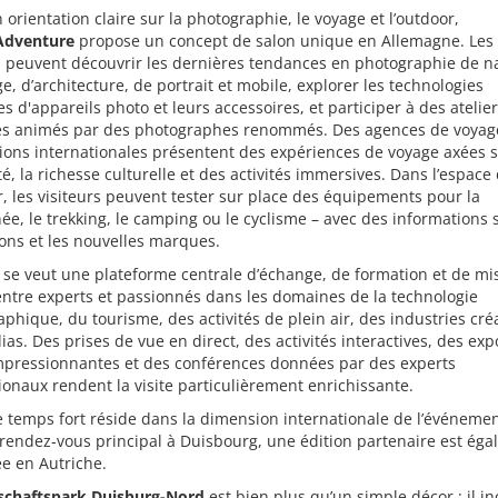
 orientation claire sur la photographie, le voyage et l’outdoor,
Adventure
propose un concept de salon unique en Allemagne. Les
s peuvent découvrir les dernières tendances en photographie de n
e, d’architecture, de portrait et mobile, explorer les technologies
 d'appareils photo et leurs accessoires, et participer à des atelie
es animés par des photographes renommés. Des agences de voyage
ions internationales présentent des expériences de voyage axées s
té, la richesse culturelle et des activités immersives. Dans l’espace
r, les visiteurs peuvent tester sur place des équipements pour la
e, le trekking, le camping ou le cyclisme – avec des informations s
ons et les nouvelles marques.
 se veut une plateforme centrale d’échange, de formation et de mi
ntre experts et passionnés dans les domaines de la technologie
phique, du tourisme, des activités de plein air, des industries créa
as. Des prises de vue en direct, des activités interactives, des exp
mpressionnantes et des conférences données par des experts
ionaux rendent la visite particulièrement enrichissante.
 temps fort réside dans la dimension internationale de l’événemen
rendez-vous principal à Duisbourg, une édition partenaire est ég
e en Autriche.
schaftspark Duisburg-Nord
est bien plus qu’un simple décor : il in