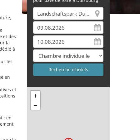
pour date de foire à Duisbourg
ature,
rs
 et des
ur la
 dédié à
ur les
se en
tives et
+
ositions
−
t : en
alement
carne la