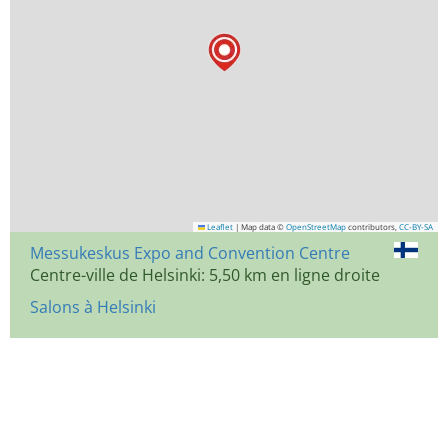
Leaflet
|
Map data ©
OpenStreetMap
contributors,
CC-BY-SA
Messukeskus Expo and Convention Centre
Centre-ville de Helsinki: 5,50 km en ligne droite
Salons à Helsinki