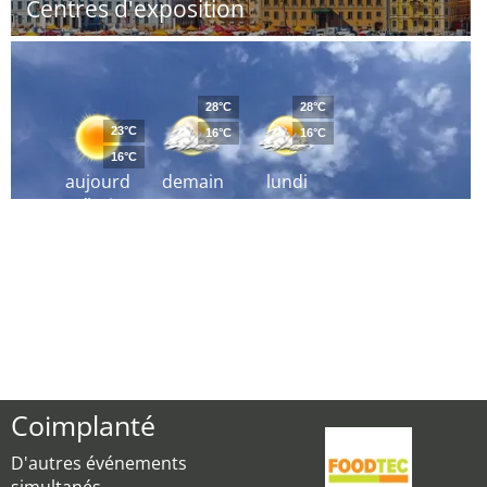
Centres d'exposition
28°C
28°C
23°C
16°C
16°C
16°C
aujourd
demain
lundi
´hui
Coimplanté
D'autres événements