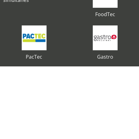
simultanés
FoodTec
PacTec
Gastro