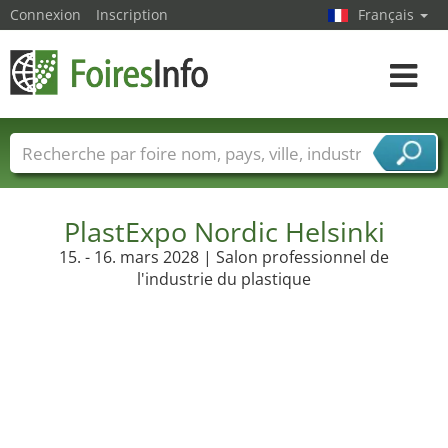
Connexion
Inscription
Français
Toggle
navigat
Foire noms
Pays
Villes
Secteurs de foire
Secteurs du fournisseur de services
PlastExpo Nordic Helsinki
15. - 16. mars 2028 | Salon professionnel de
l'industrie du plastique