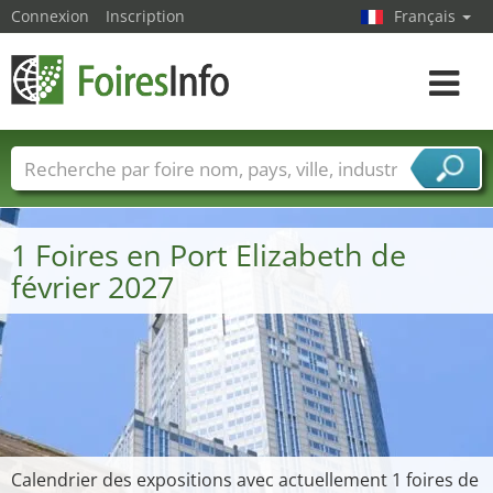
Connexion
Inscription
Français
Toggle
navigat
Foire noms
Pays
Villes
Secteurs de foire
Secteurs du fournisseur de services
1 Foires en Port Elizabeth de
février 2027
Calendrier des expositions avec actuellement 1 foires de