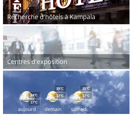
Recherche d'hôtels à Kampala
Centres d'exposition
25°C
25°C
24°C
17°C
17°C
17°C
aujourd
demain
samedi
´hui