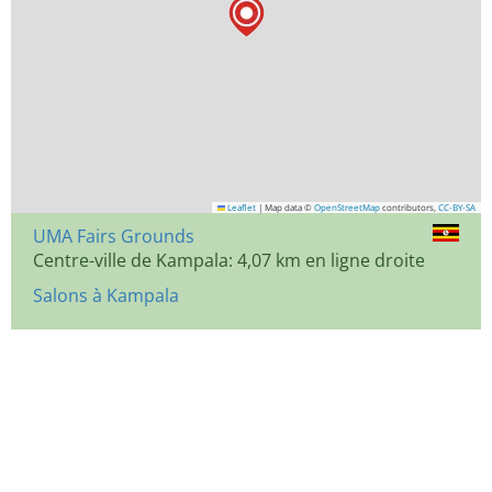
Leaflet
|
Map data ©
OpenStreetMap
contributors,
CC-BY-SA
UMA Fairs Grounds
Centre-ville de Kampala: 4,07 km en ligne droite
Salons à Kampala