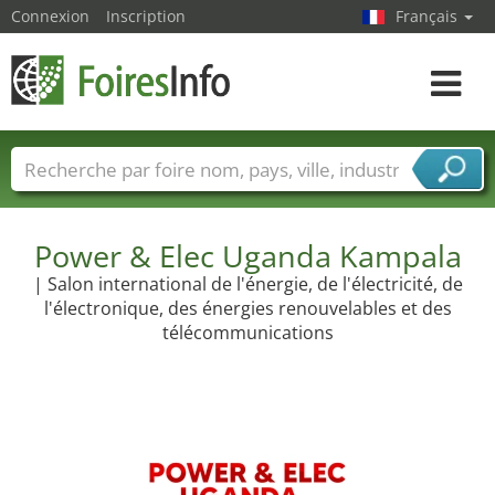
Connexion
Inscription
Français
Toggle
navigat
Foire noms
Pays
Villes
Secteurs de foire
Secteurs du fournisseur de services
Power & Elec Uganda Kampala
| Salon international de l'énergie, de l'électricité, de
l'électronique, des énergies renouvelables et des
télécommunications