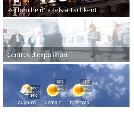
Recherche d'hôtels à Tachkent
Centres d'exposition
40°C
41°C
40°C
26°C
26°C
26°C
aujourd
demain
mercredi
´hui