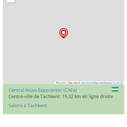
Leaflet
|
Map data ©
OpenStreetMap
contributors,
CC-BY-SA
Central Asian Expocenter (CAEx)
Centre-ville de Tachkent: 15,32 km en ligne droite
Salons à Tachkent