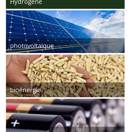
Hydrogène
photovoltaïque
bioénergie