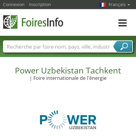
Connexion
Inscription
Français
Toggle
navigat
Foire noms
Pays
Villes
Secteurs de foire
Secteurs du fournisseur de services
Power Uzbekistan Tachkent
| Foire internationale de l'énergie