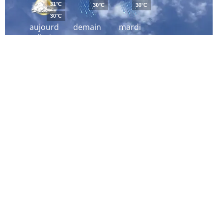
31°C
30°C
30°C
30°C
aujourd
demain
mardi
´hui