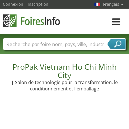
Connexion
Inscription
Français
Toggle
navigat
Foire noms
Pays
Villes
Secteurs de foire
Secteurs du fournisseur de services
ProPak Vietnam Ho Chi Minh
City
| Salon de technologie pour la transformation, le
conditionnement et l'emballage