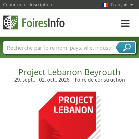
Connexion
Inscription
Français
Toggle
navigat
Foire noms
Pays
Villes
Secteurs de foire
Secteurs du fournisseur de services
Project Lebanon Beyrouth
29. sept.. - 02. oct.. 2026 | Foire de construction