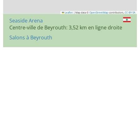
Leaflet
|
Map data ©
OpenStreetMap
contributors,
CC-BY-SA
Seaside Arena
Centre-ville de Beyrouth: 3,52 km en ligne droite
Salons à Beyrouth