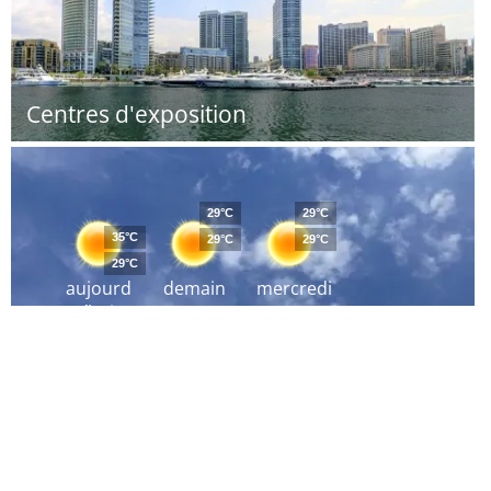
Centres d'exposition
29°C
29°C
35°C
29°C
29°C
29°C
aujourd
demain
mercredi
´hui