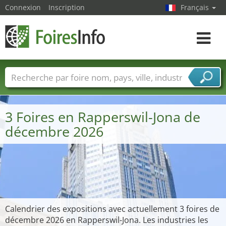
Connexion
Inscription
Français
Toggle
navigat
Foire noms
Pays
Villes
Secteurs de foire
Secteurs du fournisseur de services
3 Foires en Rapperswil-Jona de
décembre 2026
Calendrier des expositions avec actuellement 3 foires de
décembre 2026 en Rapperswil-Jona. Les industries les